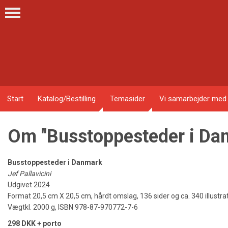
Start
Katalog/Bestilling
Temasider
Vi samarbejder med
Om "Busstoppesteder i Da
Busstoppesteder i Danmark
Jef Pallavicini
Udgivet 2024
Format 20,5 cm X 20,5 cm, hårdt omslag, 136 sider og ca. 340 illustrati
Vægtkl. 2000 g, ISBN 978-87-970772-7-6
298 DKK + porto