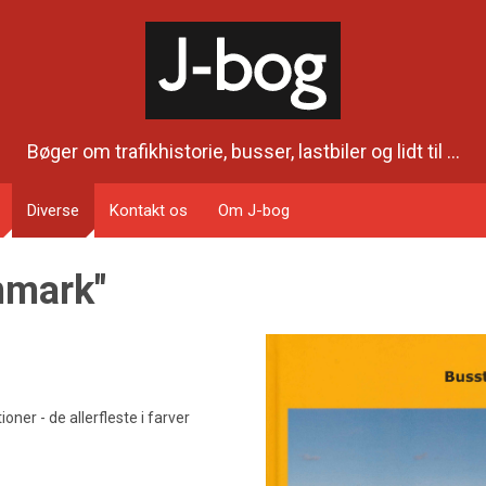
Bøger om trafikhistorie, busser, lastbiler og lidt til ...
Diverse
Kontakt os
Om J-bog
nmark"
oner - de allerfleste i farver