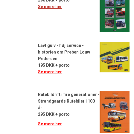
Se mere her
Lavt gulv - høj service -
historien om Preben Louw
Pedersen
195 DKK + porto
Se mere her
Rutebildrift i fire generationer -
Strandgaards Rutebiler i 100
år
295 DKK + porto
Se mere her