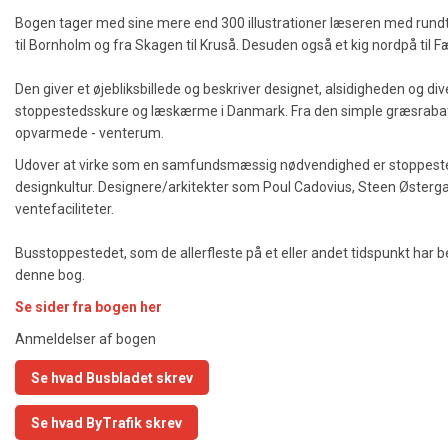
Bogen tager med sine mere end 300 illustrationer læseren med rundt 
til Bornholm og fra Skagen til Kruså. Desuden også et kig nordpå til 
Den giver et øjebliksbillede og beskriver designet, alsidigheden og di
stoppestedsskure og læskærme i Danmark. Fra den simple græsrabat 
opvarmede - venterum.
Udover at virke som en samfundsmæssig nødvendighed er stoppeste
designkultur. Designere/arkitekter som Poul Cadovius, Steen Østergaar
ventefaciliteter.
Busstoppestedet, som de allerfleste på et eller andet tidspunkt har bet
denne bog.
Se sider fra bogen her
Anmeldelser af bogen
Se hvad Busbladet skrev
Se hvad ByTrafik skrev