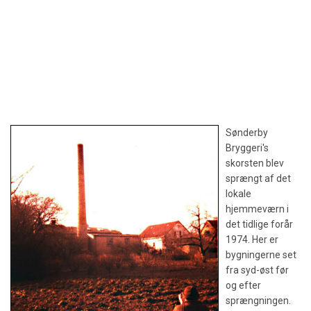
Sønderby
Bryggeri's
skorsten blev
sprængt af det
lokale
hjemmeværn i
det tidlige forår
1974. Her er
bygningerne set
fra syd-øst før
og efter
sprængningen.