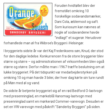
Foruden hvidtøllet blev der
fremstillet omkring 10
forskellige sodavandsmærker,
Dani Cola, æblemost og saft.
Som kuriosum kan nævnes at
nogle af sodavandene havde
”indlagt” et sugerør. Herudover
forhandlede man øl fra Wiibroe’s Bryggeri i Helsingør.
I bryggeriets sidste år var det Kaj Frederiksens søn, Knud, der stod
for den daglige ledelse. Konkurrencen fra de store bryggerier blev
større og større – og administrationen af virksomheden blev også
større og større. Derfor måtte man i 1967 træffe beslutning om at
lukke bryggeriet. På det tidspunkt var medarbejderstyrken på
omkring 10 og man havde 3 biler, der hver dag kørte sin ture rundt
på Møn med øl og vand.
De sidste år betjente bryggeriet sig af en rød Bedford O-lastvogn
med presenninglad, en mørkeblå Hanomag-lastvogn med
presenninglad samt en mørkerød Commer-varevogn. Desuden er
set en VW varevogn med påskrift "Sønderby Bryggeri" på siden.