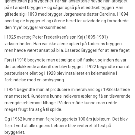
tjenestekarl på bryggeriet. Før sin ansættelse havde han arbejdet
på et andet bryggeri – og sågar også på et eddikebryggeri. Han
giftede sig i 1893 med brygger Jørgensens datter Caroline. I 1894
overtog de bryggeriet og i årene herefter udvidede og forbedrede
den ”nye” brygger virksomheden.
I 1925 overtog Peter Frederiksen’s søn Kaj (1895-1981)
virksomheden. Han var ikke alene oplært på faderens bryggeri,
men havde været ansat på bl.a. Usserød Bryggeri for at lære faget.
Først i 1918 begyndte man at sælge øl på flasker, og inden da var
det udelukkende ankerøl der blev brygget. I 1922 begyndte man at
pasteurisere øllet og i 1928 blev installeret en kølemaskine i
forbindelse med en ombygning.
I 1934 begyndte man at producere mineralvand og i 1938 startede
man mosteri. Kunderne kunne indlevere æbler og få en tilsvarende
mængde æblemost tilbage. På den måde kunne man redde
meget frugt fra at gå til spilde.
Og i 1962 kunne man fejre bryggeriets 100 års jubilæum. Det blev
fejret ved at alle egnens beboere blev inviteret til fest på
bryggeriet.