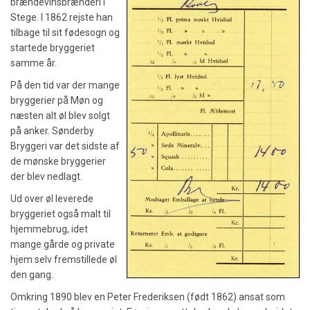
brændevinsbrænderi i
Stege. I 1862 rejste han
tilbage til sit fødesogn og
startede bryggeriet
samme år.
På den tid var der mange
bryggerier på Møn og
næsten alt øl blev solgt
på anker. Sønderby
Bryggeri var det sidste af
de mønske bryggerier
der blev nedlagt.
Ud over øl leverede
bryggeriet også malt til
hjemmebrug, idet
mange gårde og private
hjem selv fremstillede øl
den gang.
Omkring 1890 blev en Peter Frederiksen (født 1862) ansat som