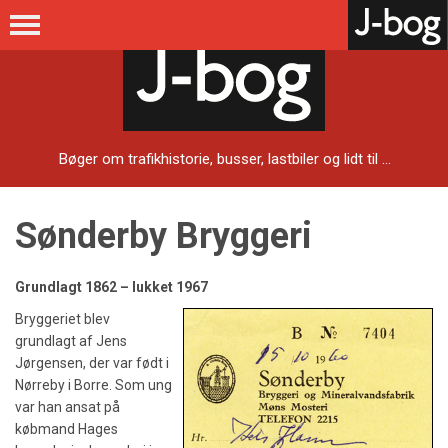
Bøger om trafikhistorie, busser, lastbiler og lidt til ...
Sønderby Bryggeri
Grundlagt 1862 – lukket 1967
Bryggeriet blev
grundlagt af Jens
Jørgensen, der var født i
Nørreby i Borre. Som ung
var han ansat på
købmand Hages