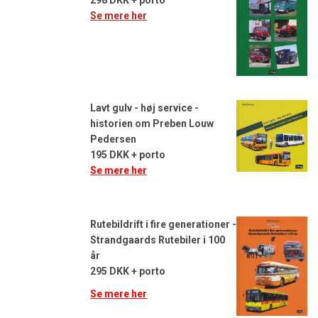
Se mere her
Lavt gulv - høj service -
historien om Preben Louw
Pedersen
195 DKK + porto
Se mere her
Rutebildrift i fire generationer -
Strandgaards Rutebiler i 100
år
295 DKK + porto
Se mere her