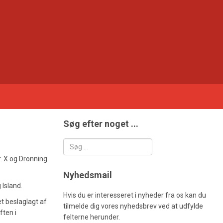
Søg efter noget ...
Søg
. X og Dronning
Nyhedsmail
 Island.
Hvis du er interesseret i nyheder fra os kan du
et beslaglagt af
tilmelde dig vores nyhedsbrev ved at udfylde
ften i
felterne herunder.