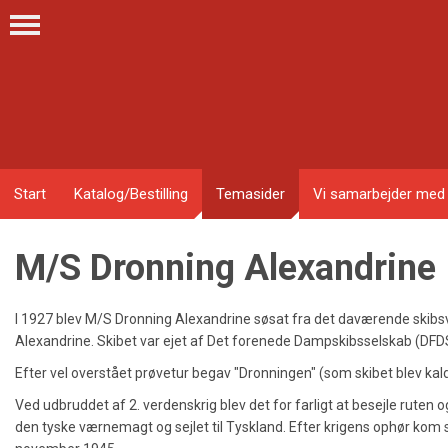
Start
Katalog/Bestilling
Temasider
Vi samarbejder med
M/S Dronning Alexandrine
I 1927 blev M/S Dronning Alexandrine søsat fra det daværende skibsvæ
Alexandrine. Skibet var ejet af Det forenede Dampskibsselskab (DFD
Efter vel overstået prøvetur begav "Dronningen" (som skibet blev kaldt 
Ved udbruddet af 2. verdenskrig blev det for farligt at besejle ruten 
den tyske værnemagt og sejlet til Tyskland. Efter krigens ophør kom sk