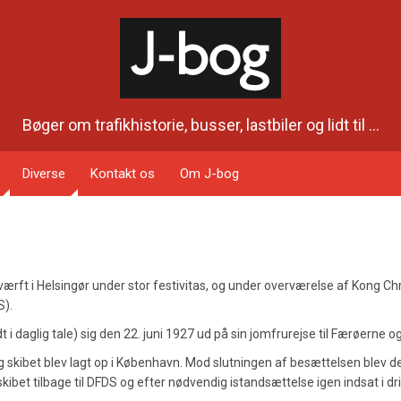
Bøger om trafikhistorie, busser, lastbiler og lidt til ...
Diverse
Kontakt os
Om J-bog
rft i Helsingør under stor festivitas, og under overværelse af Kong Chr
S).
i daglig tale) sig den 22. juni 1927 ud på sin jomfrurejse til Færøerne og
og skibet blev lagt op i København. Mod slutningen af besættelsen blev d
ibet tilbage til DFDS og efter nødvendig istandsættelse igen indsat i dri