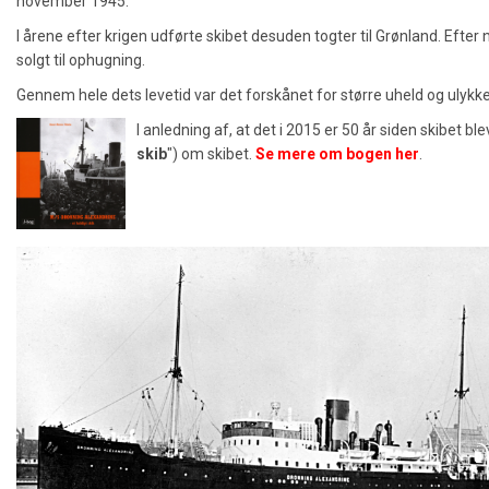
november 1945.
I årene efter krigen udførte skibet desuden togter til Grønland. Efte
solgt til ophugning.
Gennem hele dets levetid var det forskånet for større uheld og ulykke
I anledning af, at det i 2015 er 50 år siden skibet ble
skib
") om skibet.
Se mere om bogen her
.