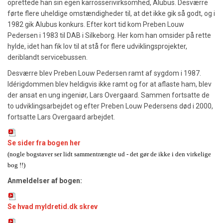
oprettede han sin egen karrosserivirksomhed, Alubus. Desværre
førte flere uheldige omstændigheder til, at det ikke gik så godt, og i
1982 gik Alubus konkurs. Efter kort tid kom Preben Louw
Pedersen i 1983 til DAB i Silkeborg. Her kom han omsider på rette
hylde, idet han fik lov til at stå for flere udviklingsprojekter,
deriblandt servicebussen.
Desværre blev Preben Louw Pedersen ramt af sygdom i 1987.
Idérigdommen blev heldigvis ikke ramt og for at aflaste ham, blev
der ansat en ung ingeniør, Lars Overgaard. Sammen fortsatte de
to udviklingsarbejdet og efter Preben Louw Pedersens død i 2000,
fortsatte Lars Overgaard arbejdet.
Se sider fra bogen her
(nogle bogstaver ser lidt sammentrængte ud - det gør de ikke i den virkelige
bog !!)
Anmeldelser af bogen:
Se hvad myldretid.dk skrev