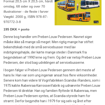
Format 20,5 cm X 20,5 cm, hårdt
omslag, 68 sider og over 70
illustrationer - de fleste i farver
Vægtkl. 2000 g, ISBN 978-87-
970772-3-8
195 DKK + porto
Denne bog handler om Preben Louw Pedersen. Navnet siger
måske ikke så mange så meget. Men rigtig mange har stiftet
bekendtskab med de små servicebusser med lav
indstigningshøjde, der kørte mange steder i Danmark fra
begyndelsen af 1990'erne og frem. Og det var netop Preben Louw
Pedersen, der stod bag udviklingen af servicebusserne.
I bogen følger vi Preben Louw Pedersen gennem det meste af
hans liv. Han var som ung ingeniør ansat hos flere virksomheder.
Senere kom han videre til Vognfabrikken Scandia i Randers, som i
1975 købte Aabenraa Karrosserifabrik og udnævnte Preben Louw
Pedersen til direktør. Han og familien flyttede til Aabenraa, men
Preben Louw Pedersen syntes, at Scandia styrede ham for
stramt. Derfor begyndte han i 1979 for sig selv og året efter