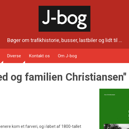
Bøger om trafikhistorie, busser, lastbiler og lidt til ...
Diverse
Kontakt os
Om J-bog
d og familien Christiansen"
nere kom et farveri, og i løbet af 1800-tallet