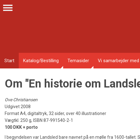
Start
Katalog/Bestilling
Temasider
Vi samarbejder med
Om "En historie om Landsle
Ove Christiansen
Udgivet 2008
Format A4, digitaltryk, 32 sider, over 40 illustrationer
Vægtkl. 250 g, ISBN 87-991540-2-1
100 DKK + porto
I begyndelsen var Landsled bare navnet på en mølle fra 1600-tallet. Se