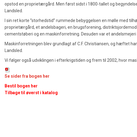
opstod en proprietærgård. Men først sidst i 1800-tallet og begyndels
Landsled.
I sin ret korte ”storhedstid” rummede bebyggelsen en mølle med tilh
proprietærgård, et andelsbageri, en brugsforening, distriktsjordemoder
cementstøberi og en maskinforretning. Desuden var et andelsmejeri 
Maskinforretningen blev grundlagt af C.F. Christiansen, og hæftet han
Landsled.
Vi følger også udviklingen i efterkrigstiden og frem til 2002, hvor m
Se sider fra bogen her
Bestil bogen her
Tilbage til øverst i katalog