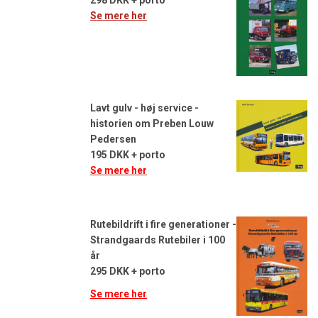
Se mere her
Lavt gulv - høj service -
historien om Preben Louw
Pedersen
195 DKK + porto
Se mere her
Rutebildrift i fire generationer -
Strandgaards Rutebiler i 100
år
295 DKK + porto
Se mere her