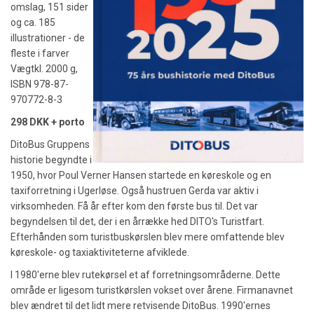
omslag, 151 sider
og ca. 185
illustrationer - de
fleste i farver
Vægtkl. 2000 g,
ISBN 978-87-
970772-8-3
298 DKK + porto
DitoBus Gruppens
historie begyndte i
1950, hvor Poul Verner Hansen startede en køreskole og en
taxiforretning i Ugerløse. Også hustruen Gerda var aktiv i
virksomheden. Få år efter kom den første bus til. Det var
begyndelsen til det, der i en årrække hed DITO's Turistfart.
Efterhånden som turistbuskørslen blev mere omfattende blev
køreskole- og taxiaktiviteterne afviklede.
I 1980'erne blev rutekørsel et af forretningsområderne. Dette
område er ligesom turistkørslen vokset over årene. Firmanavnet
blev ændret til det lidt mere retvisende DitoBus. 1990'ernes