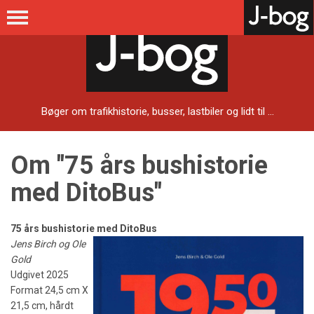
Bøger om trafikhistorie, busser, lastbiler og lidt til ...
Om "75 års bushistorie
med DitoBus"
75 års bushistorie med DitoBus
Jens Birch og Ole
Gold
Udgivet 2025
Format 24,5 cm X
21,5 cm, hårdt